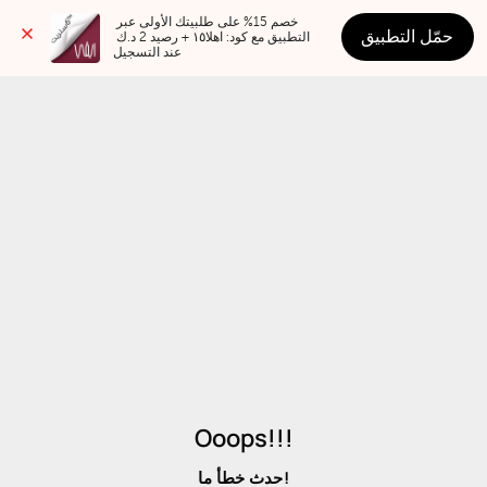
خصم 15% على طلبيتك الأولى عبر 
حمّل التطبيق
التطبيق مع كود: اهلا١٥ + رصيد 2 د.ك 
عند التسجيل
Ooops!!!
حدث خطأ ما!