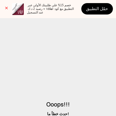
خصم 15% على طلبيتك الأولى عبر 
حمّل التطبيق
التطبيق مع كود: اهلا١٥ + رصيد 2 د.ك 
عند التسجيل
Ooops!!!
حدث خطأ ما!