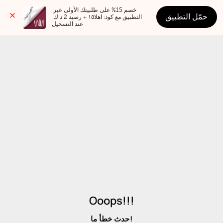
خصم 15% على طلبيتك الأولى عبر 
حمّل التطبيق
التطبيق مع كود: اهلا١٥ + رصيد 2 د.ك 
عند التسجيل
Ooops!!!
حدث خطأ ما!