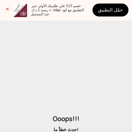
خصم 15% على طلبيتك الأولى عبر 
حمّل التطبيق
التطبيق مع كود: اهلا١٥ + رصيد 2 د.ك 
عند التسجيل
Ooops!!!
حدث خطأ ما!