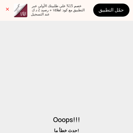
خصم 15% على طلبيتك الأولى عبر 
حمّل التطبيق
التطبيق مع كود: اهلا١٥ + رصيد 2 د.ك 
عند التسجيل
Ooops!!!
حدث خطأ ما!