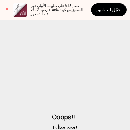
خصم 15% على طلبيتك الأولى عبر 
حمّل التطبيق
التطبيق مع كود: اهلا١٥ + رصيد 2 د.ك 
عند التسجيل
Ooops!!!
حدث خطأ ما!