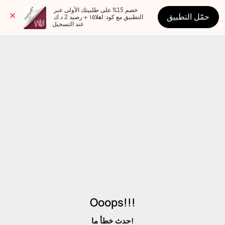
خصم 15% على طلبيتك الأولى عبر 
حمّل التطبيق
التطبيق مع كود: اهلا١٥ + رصيد 2 د.ك 
عند التسجيل
Ooops!!!
حدث خطأ ما!