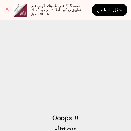
خصم 15% على طلبيتك الأولى عبر 
حمّل التطبيق
التطبيق مع كود: اهلا١٥ + رصيد 2 د.ك 
عند التسجيل
Ooops!!!
حدث خطأ ما!