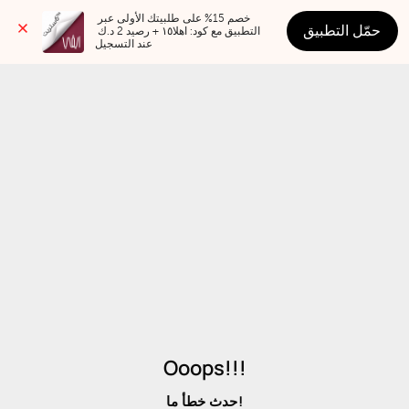
خصم 15% على طلبيتك الأولى عبر 
حمّل التطبيق
التطبيق مع كود: اهلا١٥ + رصيد 2 د.ك 
عند التسجيل
Ooops!!!
حدث خطأ ما!