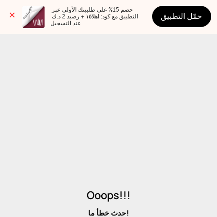
خصم 15% على طلبيتك الأولى عبر 
حمّل التطبيق
التطبيق مع كود: اهلا١٥ + رصيد 2 د.ك 
عند التسجيل
Ooops!!!
حدث خطأ ما!