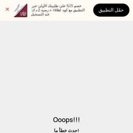
خصم 15% على طلبيتك الأولى عبر 
حمّل التطبيق
التطبيق مع كود: اهلا١٥ + رصيد 2 د.ك 
عند التسجيل
Ooops!!!
حدث خطأ ما!