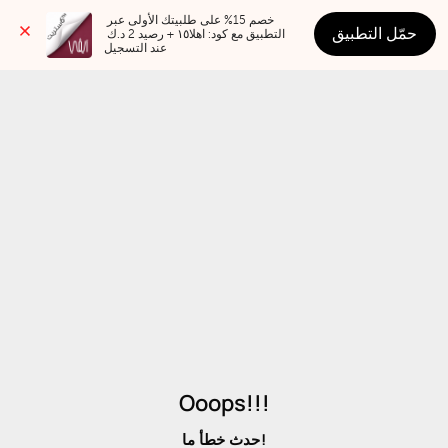
خصم 15% على طلبيتك الأولى عبر 
حمّل التطبيق
التطبيق مع كود: اهلا١٥ + رصيد 2 د.ك 
عند التسجيل
Ooops!!!
حدث خطأ ما!