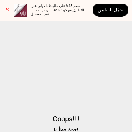
خصم 15% على طلبيتك الأولى عبر 
حمّل التطبيق
التطبيق مع كود: اهلا١٥ + رصيد 2 د.ك 
عند التسجيل
Ooops!!!
حدث خطأ ما!