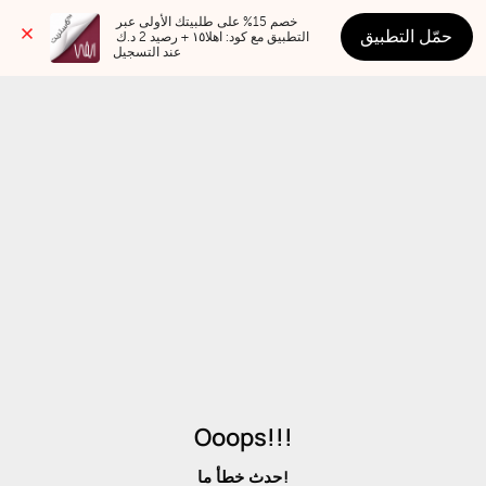
خصم 15% على طلبيتك الأولى عبر 
حمّل التطبيق
التطبيق مع كود: اهلا١٥ + رصيد 2 د.ك 
عند التسجيل
Ooops!!!
حدث خطأ ما!