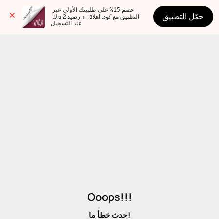
خصم 15% على طلبيتك الأولى عبر 
حمّل التطبيق
التطبيق مع كود: اهلا١٥ + رصيد 2 د.ك 
عند التسجيل
Ooops!!!
حدث خطأ ما!