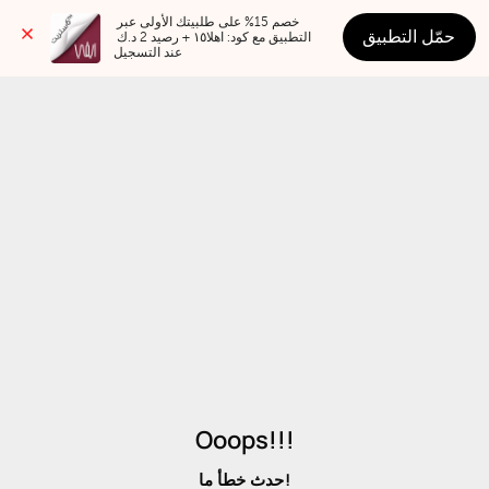
خصم 15% على طلبيتك الأولى عبر 
حمّل التطبيق
التطبيق مع كود: اهلا١٥ + رصيد 2 د.ك 
عند التسجيل
Ooops!!!
حدث خطأ ما!