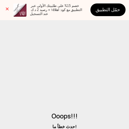
خصم 15% على طلبيتك الأولى عبر 
حمّل التطبيق
التطبيق مع كود: اهلا١٥ + رصيد 2 د.ك 
عند التسجيل
Ooops!!!
حدث خطأ ما!