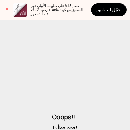
خصم 15% على طلبيتك الأولى عبر 
حمّل التطبيق
التطبيق مع كود: اهلا١٥ + رصيد 2 د.ك 
عند التسجيل
Ooops!!!
حدث خطأ ما!