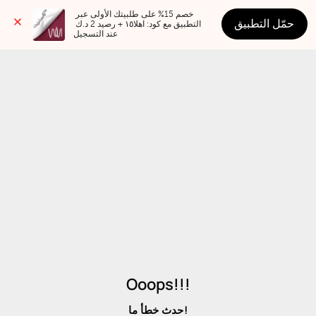
خصم 15% على طلبيتك الأولى عبر 
حمّل التطبيق
التطبيق مع كود: اهلا١٥ + رصيد 2 د.ك 
عند التسجيل
Ooops!!!
حدث خطأ ما!