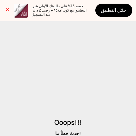
خصم 15% على طلبيتك الأولى عبر 
حمّل التطبيق
التطبيق مع كود: اهلا١٥ + رصيد 2 د.ك 
عند التسجيل
Ooops!!!
حدث خطأ ما!