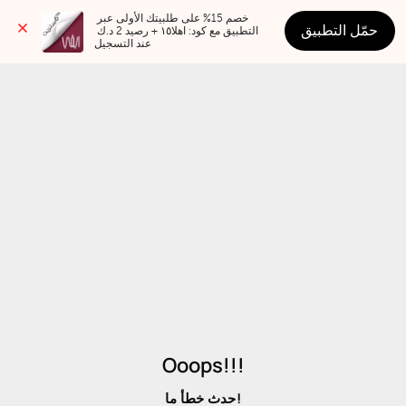
خصم 15% على طلبيتك الأولى عبر 
حمّل التطبيق
التطبيق مع كود: اهلا١٥ + رصيد 2 د.ك 
عند التسجيل
Ooops!!!
حدث خطأ ما!