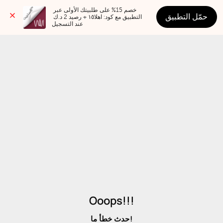
خصم 15% على طلبيتك الأولى عبر 
حمّل التطبيق
التطبيق مع كود: اهلا١٥ + رصيد 2 د.ك 
عند التسجيل
Ooops!!!
حدث خطأ ما!