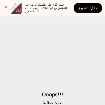
خصم 15% على طلبيتك الأولى عبر 
حمّل التطبيق
التطبيق مع كود: اهلا١٥ + رصيد 2 د.ك 
عند التسجيل
Ooops!!!
حدث خطأ ما!