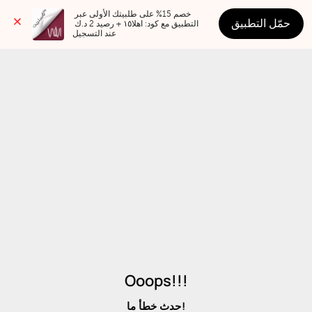
خصم 15% على طلبيتك الأولى عبر 
حمّل التطبيق
التطبيق مع كود: اهلا١٥ + رصيد 2 د.ك 
عند التسجيل
Ooops!!!
حدث خطأ ما!