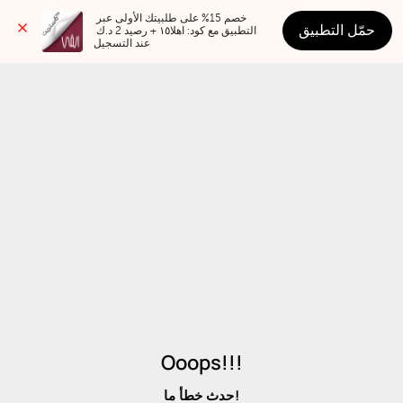
خصم 15% على طلبيتك الأولى عبر 
حمّل التطبيق
التطبيق مع كود: اهلا١٥ + رصيد 2 د.ك 
عند التسجيل
Ooops!!!
حدث خطأ ما!