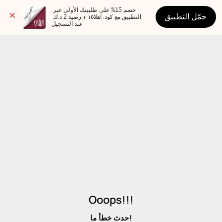
خصم 15% على طلبيتك الأولى عبر 
حمّل التطبيق
التطبيق مع كود: اهلا١٥ + رصيد 2 د.ك 
عند التسجيل
Ooops!!!
حدث خطأ ما!