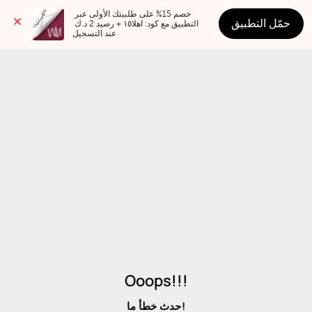
خصم 15% على طلبيتك الأولى عبر 
حمّل التطبيق
التطبيق مع كود: اهلا١٥ + رصيد 2 د.ك 
عند التسجيل
Ooops!!!
حدث خطأ ما!