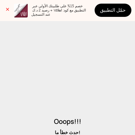
خصم 15% على طلبيتك الأولى عبر 
حمّل التطبيق
التطبيق مع كود: اهلا١٥ + رصيد 2 د.ك 
عند التسجيل
Ooops!!!
حدث خطأ ما!