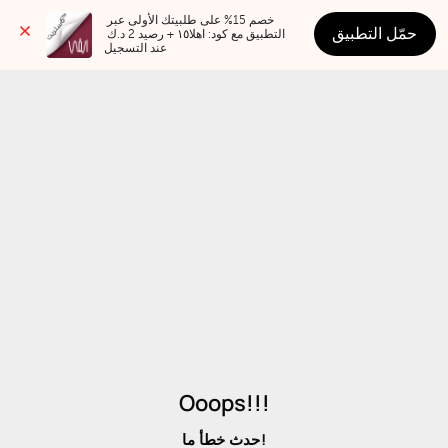
خصم 15% على طلبيتك الأولى عبر 
حمّل التطبيق
التطبيق مع كود: اهلا١٥ + رصيد 2 د.ك 
عند التسجيل
Ooops!!!
حدث خطأ ما!