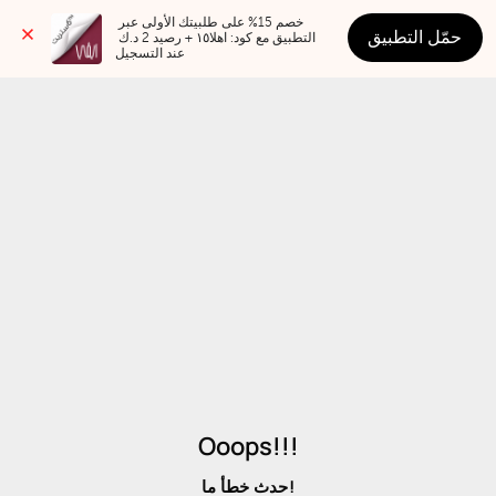
خصم 15% على طلبيتك الأولى عبر 
حمّل التطبيق
التطبيق مع كود: اهلا١٥ + رصيد 2 د.ك 
عند التسجيل
Ooops!!!
حدث خطأ ما!