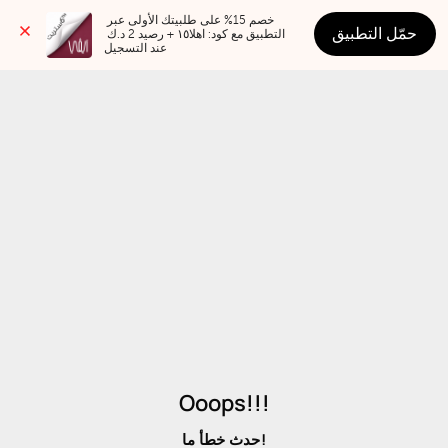
خصم 15% على طلبيتك الأولى عبر 
حمّل التطبيق
التطبيق مع كود: اهلا١٥ + رصيد 2 د.ك 
عند التسجيل
Ooops!!!
حدث خطأ ما!