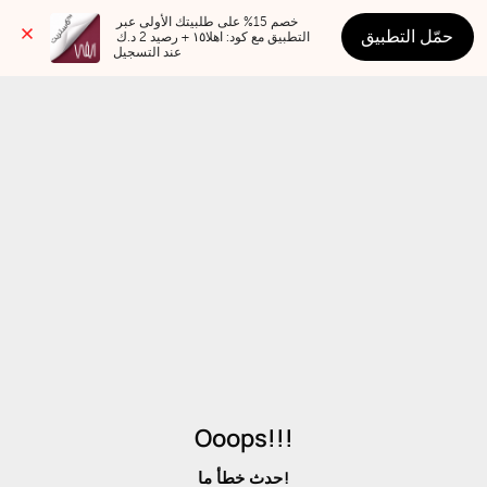
خصم 15% على طلبيتك الأولى عبر 
حمّل التطبيق
التطبيق مع كود: اهلا١٥ + رصيد 2 د.ك 
عند التسجيل
Ooops!!!
حدث خطأ ما!