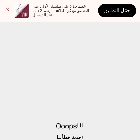
خصم 15% على طلبيتك الأولى عبر 
حمّل التطبيق
التطبيق مع كود: اهلا١٥ + رصيد 2 د.ك 
عند التسجيل
Ooops!!!
حدث خطأ ما!