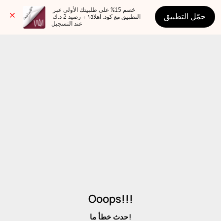
خصم 15% على طلبيتك الأولى عبر 
حمّل التطبيق
التطبيق مع كود: اهلا١٥ + رصيد 2 د.ك 
عند التسجيل
Ooops!!!
حدث خطأ ما!