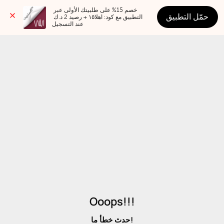
خصم 15% على طلبيتك الأولى عبر 
حمّل التطبيق
التطبيق مع كود: اهلا١٥ + رصيد 2 د.ك 
عند التسجيل
Ooops!!!
حدث خطأ ما!