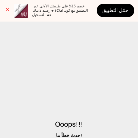
خصم 15% على طلبيتك الأولى عبر 
حمّل التطبيق
التطبيق مع كود: اهلا١٥ + رصيد 2 د.ك 
عند التسجيل
Ooops!!!
حدث خطأ ما!