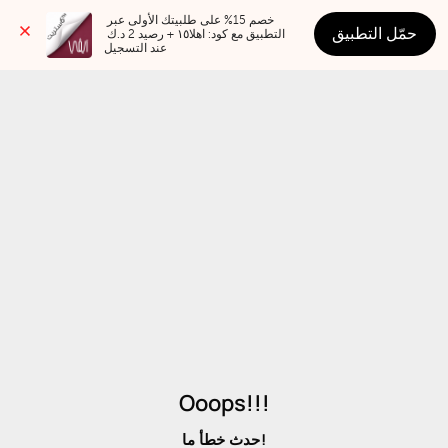
خصم 15% على طلبيتك الأولى عبر 
حمّل التطبيق
التطبيق مع كود: اهلا١٥ + رصيد 2 د.ك 
عند التسجيل
Ooops!!!
حدث خطأ ما!