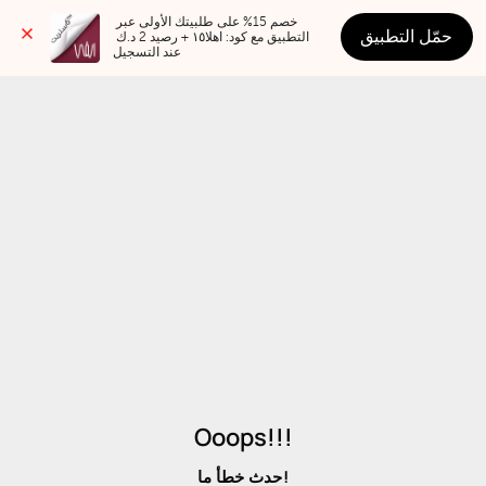
خصم 15% على طلبيتك الأولى عبر 
حمّل التطبيق
التطبيق مع كود: اهلا١٥ + رصيد 2 د.ك 
عند التسجيل
Ooops!!!
حدث خطأ ما!