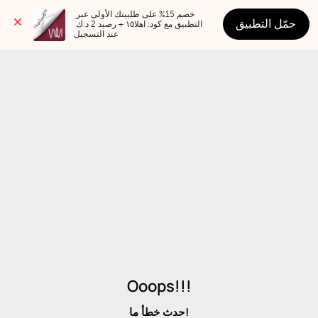
خصم 15% على طلبيتك الأولى عبر 
حمّل التطبيق
التطبيق مع كود: اهلا١٥ + رصيد 2 د.ك 
عند التسجيل
Ooops!!!
حدث خطأ ما!