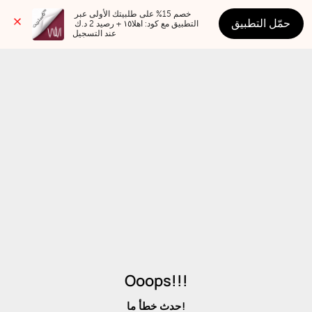
خصم 15% على طلبيتك الأولى عبر 
حمّل التطبيق
التطبيق مع كود: اهلا١٥ + رصيد 2 د.ك 
عند التسجيل
Ooops!!!
حدث خطأ ما!