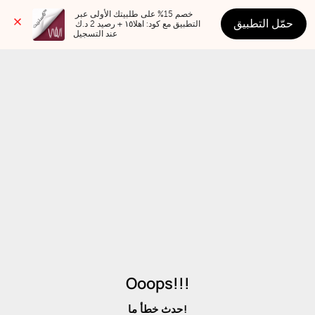
خصم 15% على طلبيتك الأولى عبر 
حمّل التطبيق
التطبيق مع كود: اهلا١٥ + رصيد 2 د.ك 
عند التسجيل
Ooops!!!
حدث خطأ ما!