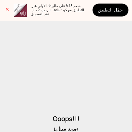
خصم 15% على طلبيتك الأولى عبر 
حمّل التطبيق
التطبيق مع كود: اهلا١٥ + رصيد 2 د.ك 
عند التسجيل
Ooops!!!
حدث خطأ ما!