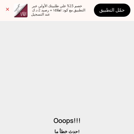
خصم 15% على طلبيتك الأولى عبر 
حمّل التطبيق
التطبيق مع كود: اهلا١٥ + رصيد 2 د.ك 
عند التسجيل
Ooops!!!
حدث خطأ ما!