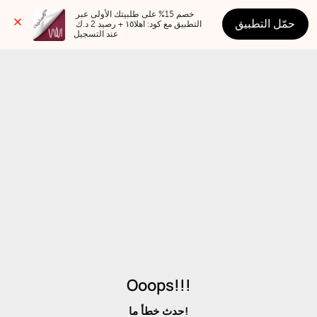
خصم 15% على طلبيتك الأولى عبر 
حمّل التطبيق
التطبيق مع كود: اهلا١٥ + رصيد 2 د.ك 
عند التسجيل
Ooops!!!
حدث خطأ ما!