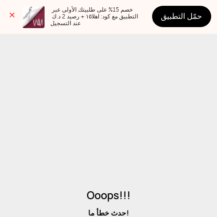
خصم 15% على طلبيتك الأولى عبر 
حمّل التطبيق
التطبيق مع كود: اهلا١٥ + رصيد 2 د.ك 
عند التسجيل
Ooops!!!
حدث خطأ ما!