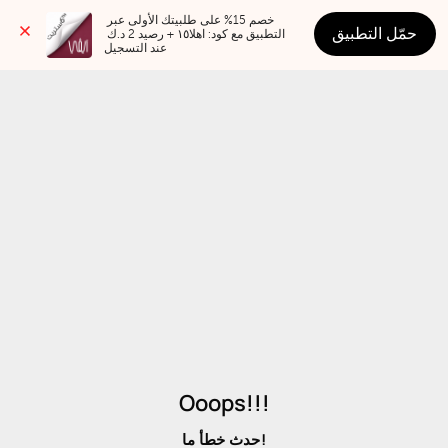
خصم 15% على طلبيتك الأولى عبر 
حمّل التطبيق
التطبيق مع كود: اهلا١٥ + رصيد 2 د.ك 
عند التسجيل
Ooops!!!
حدث خطأ ما!