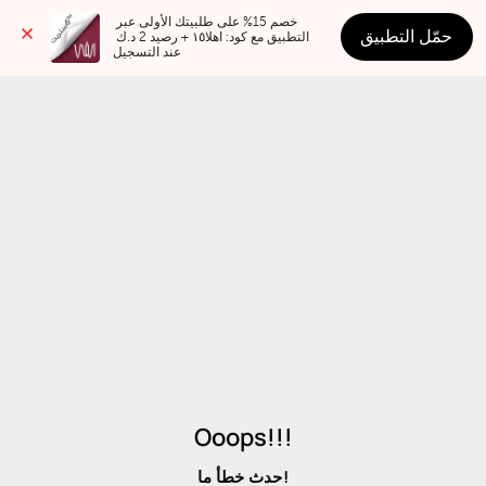
خصم 15% على طلبيتك الأولى عبر 
حمّل التطبيق
التطبيق مع كود: اهلا١٥ + رصيد 2 د.ك 
عند التسجيل
Ooops!!!
حدث خطأ ما!