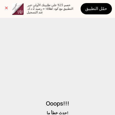
خصم 15% على طلبيتك الأولى عبر 
حمّل التطبيق
التطبيق مع كود: اهلا١٥ + رصيد 2 د.ك 
عند التسجيل
Ooops!!!
حدث خطأ ما!