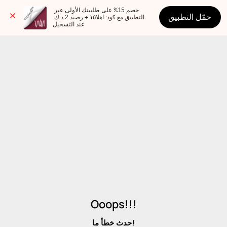
خصم 15% على طلبيتك الأولى عبر 
حمّل التطبيق
التطبيق مع كود: اهلا١٥ + رصيد 2 د.ك 
عند التسجيل
Ooops!!!
حدث خطأ ما!