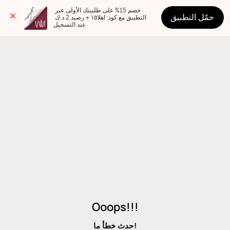
خصم 15% على طلبيتك الأولى عبر 
حمّل التطبيق
التطبيق مع كود: اهلا١٥ + رصيد 2 د.ك 
عند التسجيل
Ooops!!!
حدث خطأ ما!